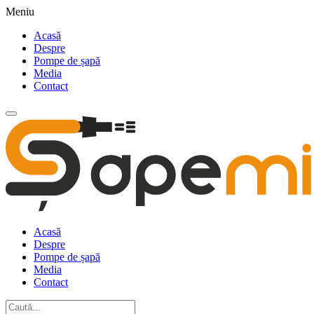
Meniu
Acasă
Despre
Pompe de șapă
Media
Contact
Acasă
Despre
Pompe de șapă
Media
Contact