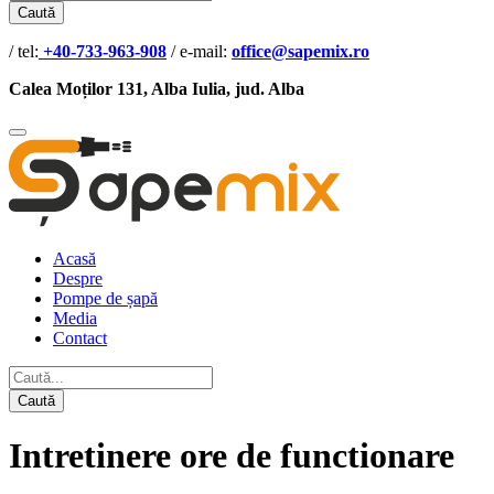
Caută
/ tel:
+40-733-963-908
/ e-mail:
office@sapemix.ro
Calea Moților 131, Alba Iulia, jud. Alba
Acasă
Despre
Pompe de șapă
Media
Contact
Caută
Intretinere ore de functionare