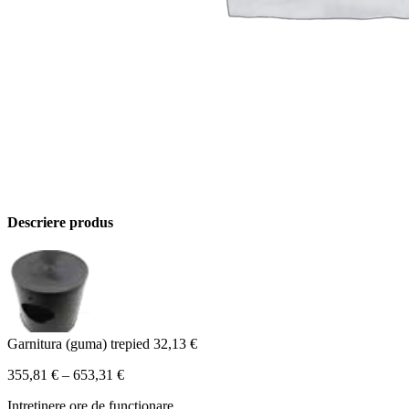
Descriere produs
Garnitura (guma) trepied
32,13
€
355,81
€
–
653,31
€
Intretinere ore de functionare