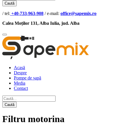
Caută
/ tel:
+40-733-963-908
/ e-mail:
office@sapemix.ro
Calea Moților 131, Alba Iulia, jud. Alba
Acasă
Despre
Pompe de șapă
Media
Contact
Caută
Filtru motorina