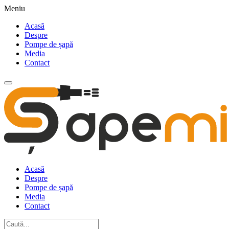
Meniu
Acasă
Despre
Pompe de șapă
Media
Contact
Acasă
Despre
Pompe de șapă
Media
Contact