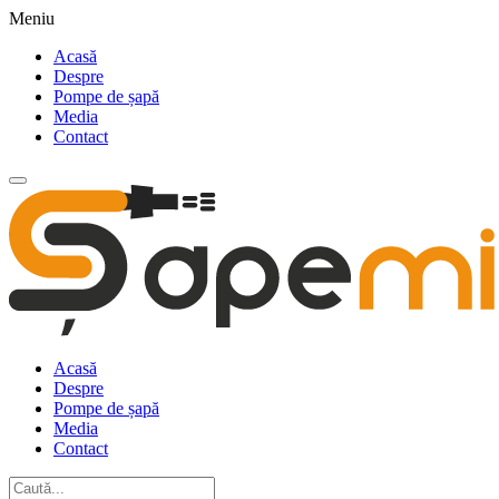
Meniu
Acasă
Despre
Pompe de șapă
Media
Contact
Acasă
Despre
Pompe de șapă
Media
Contact