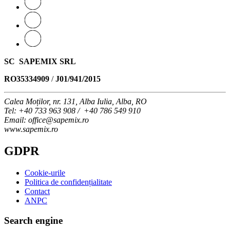
SC SAPEMIX SRL
RO35334909
/
J01/941/2015
Calea Moților, nr. 131, Alba Iulia, Alba, RO
Tel
: +40 733 963 908 / +40 786 549 910
Email
: office@sapemix.ro
www.sapemix.ro
GDPR
Cookie-urile
Politica de confidențialitate
Contact
ANPC
Search engine