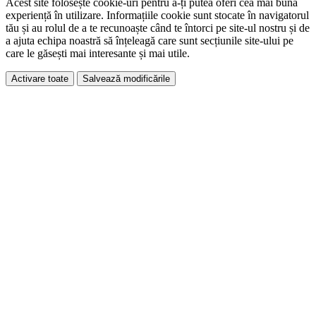
Acest site folosește cookie-uri pentru a-ți putea oferi cea mai bună
experiență în utilizare. Informațiile cookie sunt stocate în navigatorul
tău și au rolul de a te recunoaște când te întorci pe site-ul nostru și de
a ajuta echipa noastră să înțeleagă care sunt secțiunile site-ului pe
care le găsești mai interesante și mai utile.
Activare toate
Salvează modificările