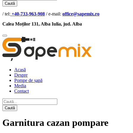
Caută
/ tel:
+40-733-963-908
/ e-mail:
office@sapemix.ro
Calea Moților 131, Alba Iulia, jud. Alba
Acasă
Despre
Pompe de șapă
Media
Contact
Caută
Garnitura cazan pompare