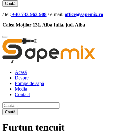
Caută
/ tel:
+40-733-963-908
/ e-mail:
office@sapemix.ro
Calea Moților 131, Alba Iulia, jud. Alba
Acasă
Despre
Pompe de șapă
Media
Contact
Caută
Furtun tencuit