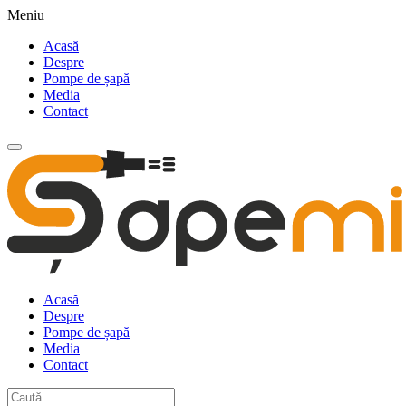
Meniu
Acasă
Despre
Pompe de șapă
Media
Contact
Acasă
Despre
Pompe de șapă
Media
Contact