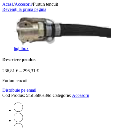
Acasă
/
Accesorii
/
Furtun tencuit
Reveniți la prima pagină
lightbox
Descriere produs
236,81
€
–
296,31
€
Furtun tencuit
Distribuie pe email
Cod Produs:
5f5f5b86a39d
Categorie:
Accesorii